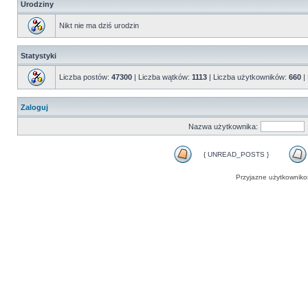
Urodziny
Nikt nie ma dziś urodzin
Statystyki
Liczba postów:
47300
| Liczba wątków:
1113
| Liczba użytkowników:
660
|
Zaloguj
Nazwa użytkownika:
{ UNREAD_POSTS }
Przyjazne użytkowniko