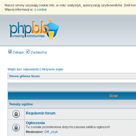
Nasze strony używają cookie min. w celu: statystyk, autoryzację użytkowników. Jeśli k
Więcej informacji w:
o cookie
Zaloguj
Zarejestruj
Wątki bez odpowiedzi
|
Aktywne wątki
Strona główna forum
Dział
Tematy ogólne
Regulamin forum
Ogłoszenia
Tu została przeniesiona dotychczasowa tablica ogłoszeń
Moderator:
Off_czyk