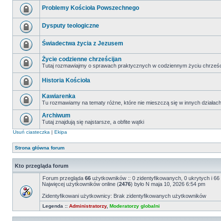
Problemy Kościoła Powszechnego
Dysputy teologiczne
Świadectwa życia z Jezusem
Życie codzienne chrześcijan
Tutaj rozmawiajmy o sprawach praktycznych w codziennym życiu chrześc
Historia Kościoła
Kawiarenka
Tu rozmawiamy na tematy różne, które nie mieszczą się w innych działac
Archiwum
Tutaj znajdują się najstarsze, a obfite wątki
Usuń ciasteczka
|
Ekipa
Strona główna forum
Kto przegląda forum
Forum przegląda
66
użytkowników :: 0 zidentyfikowanych, 0 ukrytych i 66 
Najwięcej użytkowników online (
2476
) było N maja 10, 2026 6:54 pm
Zidentyfikowani użytkownicy: Brak zidentyfikowanych użytkowników
Legenda ::
Administratorzy
,
Moderatorzy globalni