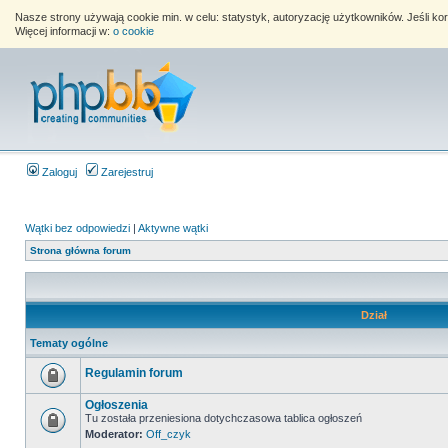
Nasze strony używają cookie min. w celu: statystyk, autoryzację użytkowników. Jeśli k
Więcej informacji w:
o cookie
Zaloguj
Zarejestruj
Wątki bez odpowiedzi
|
Aktywne wątki
Strona główna forum
Dział
Tematy ogólne
Regulamin forum
Ogłoszenia
Tu została przeniesiona dotychczasowa tablica ogłoszeń
Moderator:
Off_czyk