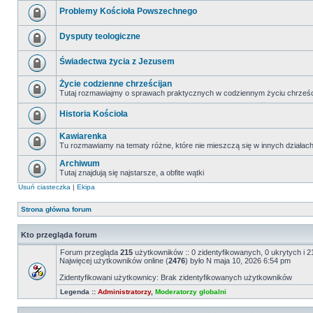
Problemy Kościoła Powszechnego
Dysputy teologiczne
Świadectwa życia z Jezusem
Życie codzienne chrześcijan
Tutaj rozmawiajmy o sprawach praktycznych w codziennym życiu chrześc
Historia Kościoła
Kawiarenka
Tu rozmawiamy na tematy różne, które nie mieszczą się w innych działac
Archiwum
Tutaj znajdują się najstarsze, a obfite wątki
Usuń ciasteczka
|
Ekipa
Strona główna forum
Kto przegląda forum
Forum przegląda
215
użytkowników :: 0 zidentyfikowanych, 0 ukrytych i 21
Najwięcej użytkowników online (
2476
) było N maja 10, 2026 6:54 pm
Zidentyfikowani użytkownicy: Brak zidentyfikowanych użytkowników
Legenda ::
Administratorzy
,
Moderatorzy globalni