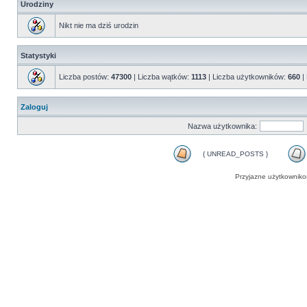
Urodziny
Nikt nie ma dziś urodzin
Statystyki
Liczba postów:
47300
| Liczba wątków:
1113
| Liczba użytkowników:
660
|
Zaloguj
Nazwa użytkownika:
{ UNREAD_POSTS }
Przyjazne użytkowniko