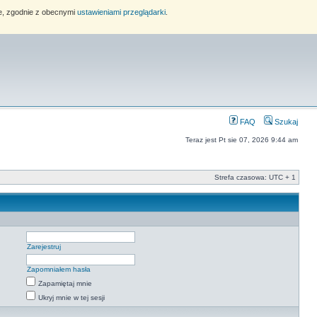
ie, zgodnie z obecnymi
ustawieniami przeglądarki
.
FAQ
Szukaj
Teraz jest Pt sie 07, 2026 9:44 am
Strefa czasowa: UTC + 1
Zarejestruj
Zapomniałem hasła
Zapamiętaj mnie
Ukryj mnie w tej sesji