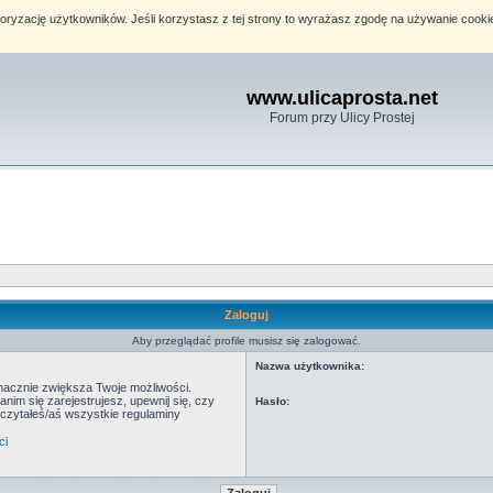
toryzację użytkowników. Jeśli korzystasz z tej strony to wyrażasz zgodę na używanie cook
www.ulicaprosta.net
Forum przy Ulicy Prostej
Zaloguj
Aby przeglądać profile musisz się zalogować.
Nazwa użytkownika:
znacznie zwiększa Twoje możliwości.
m się zarejestrujesz, upewnij się, czy
Hasło:
eczytałeś/aś wszystkie regulaminy
ci