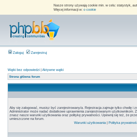
Nasze strony używają cookie min. w celu: statystyk, au
Więcej informacji w:
o cookie
Zaloguj
Zarejestruj
Wątki bez odpowiedzi
|
Aktywne wątki
Strona główna forum
Aby się zalogować, musisz być zarejestrowany/a. Rejestracja zajmuje tylko chwilę i 
Administrator może nadać dodatkowe uprawnienia zarejestrowanym użytkownikom. Zani
znasz nasze warunki użytkowania oraz politykę prywatności. Upewnij się też, że prz
umieszczone na forum.
Warunki użytkowania
|
Polityka prywatnoś