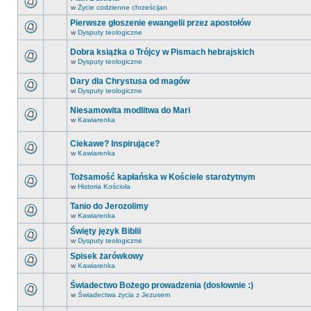
w
Życie codzienne chrześcijan
Pierwsze głoszenie ewangelii przez apostołów
w
Dysputy teologiczne
Dobra książka o Trójcy w Pismach hebrajskich
w
Dysputy teologiczne
Dary dla Chrystusa od magów
w
Dysputy teologiczne
Niesamowita modlitwa do Mari
w
Kawiarenka
Ciekawe? Inspirujące?
w
Kawiarenka
Tożsamość kapłańska w Kościele starożytnym
w
Historia Kościoła
Tanio do Jerozolimy
w
Kawiarenka
Święty język Biblii
w
Dysputy teologiczne
Spisek żarówkowy
w
Kawiarenka
Świadectwo Bożego prowadzenia (dosłownie :)
w
Świadectwa życia z Jezusem