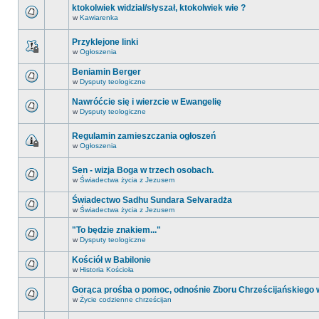
ktokolwiek widział/słyszał, ktokolwiek wie ?
w
Kawiarenka
Przyklejone linki
w
Ogłoszenia
Beniamin Berger
w
Dysputy teologiczne
Nawróćcie się i wierzcie w Ewangelię
w
Dysputy teologiczne
Regulamin zamieszczania ogłoszeń
w
Ogłoszenia
Sen - wizja Boga w trzech osobach.
w
Świadectwa życia z Jezusem
Świadectwo Sadhu Sundara Selvaradża
w
Świadectwa życia z Jezusem
"To będzie znakiem..."
w
Dysputy teologiczne
Kościół w Babilonie
w
Historia Kościoła
Gorąca prośba o pomoc, odnośnie Zboru Chrześcijańskiego
w
Życie codzienne chrześcijan