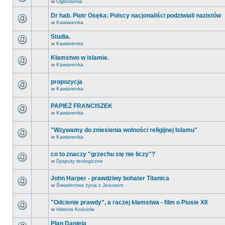
w
Ogłoszenia
Dr hab. Piotr Osęka: Polscy nacjonaliści podziwiali nazistów
w
Kawiarenka
Studia.
w
Kawiarenka
Kłamstwo w islamie.
w
Kawiarenka
propozycja
w
Kawiarenka
PAPIEŻ FRANCISZEK
w
Kawiarenka
"Wzywamy do zniesienia wolności religijnej Islamu"
w
Kawiarenka
co to znaczy "grzechu się nie liczy"?
w
Dysputy teologiczne
John Harper - prawdziwy bohater Titanica
w
Świadectwa życia z Jezusem
"Odcienie prawdy", a raczej kłamstwa - film o Piusie XII
w
Historia Kościoła
Plan Daniela