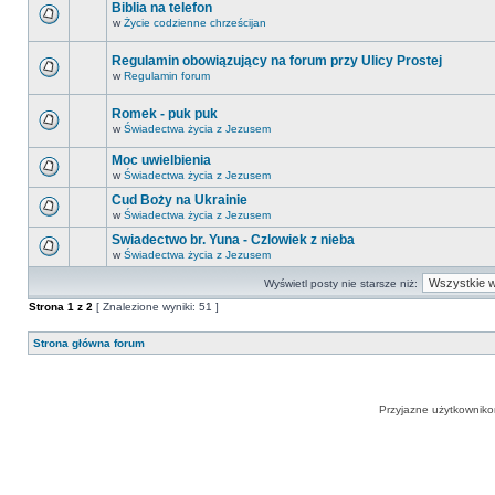
Biblia na telefon
w
Życie codzienne chrześcijan
Regulamin obowiązujący na forum przy Ulicy Prostej
w
Regulamin forum
Romek - puk puk
w
Świadectwa życia z Jezusem
Moc uwielbienia
w
Świadectwa życia z Jezusem
Cud Boży na Ukrainie
w
Świadectwa życia z Jezusem
Swiadectwo br. Yuna - Czlowiek z nieba
w
Świadectwa życia z Jezusem
Wyświetl posty nie starsze niż:
Strona
1
z
2
[ Znalezione wyniki: 51 ]
Strona główna forum
Przyjazne użytkowniko