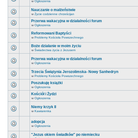
w
Ogłoszenia
Nauczanie o małżeństwie
w
Życie codzienne chrześcijan
Przerwa wakacyjna w działalności forum
w
Ogłoszenia
Reformowani Baptyści
w
Problemy Kościoła Powszechnego
Boże działanie w moim życiu
w
Świadectwa życia z Jezusem
Przerwa wakacyjna w działalności forum
w
Ogłoszenia
Trzecia Świątynia Jerozolimska- Nowy Sanhedryn
w
Problemy Kościoła Powszechnego
Poszukuję książki
w
Ogłoszenia
Kościół i Żydzi
w
Ogłoszenia
Niemy krzyk II
w
Kawiarenka
adopcja
w
Ogłoszenia
"Jezus okiem świadków" po niemiecku