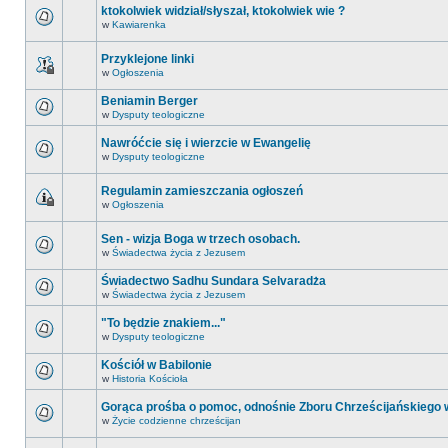
ktokolwiek widział/słyszał, ktokolwiek wie ?
w
Kawiarenka
Przyklejone linki
w
Ogłoszenia
Beniamin Berger
w
Dysputy teologiczne
Nawróćcie się i wierzcie w Ewangelię
w
Dysputy teologiczne
Regulamin zamieszczania ogłoszeń
w
Ogłoszenia
Sen - wizja Boga w trzech osobach.
w
Świadectwa życia z Jezusem
Świadectwo Sadhu Sundara Selvaradża
w
Świadectwa życia z Jezusem
"To będzie znakiem..."
w
Dysputy teologiczne
Kościół w Babilonie
w
Historia Kościoła
Gorąca prośba o pomoc, odnośnie Zboru Chrześcijańskiego
w
Życie codzienne chrześcijan