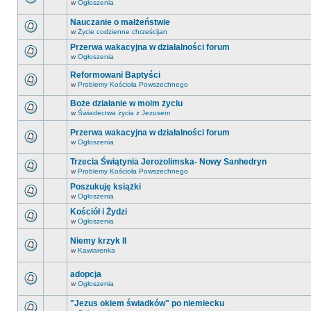
w
Ogłoszenia
Nauczanie o małżeństwie
w
Życie codzienne chrześcijan
Przerwa wakacyjna w działalności forum
w
Ogłoszenia
Reformowani Baptyści
w
Problemy Kościoła Powszechnego
Boże działanie w moim życiu
w
Świadectwa życia z Jezusem
Przerwa wakacyjna w działalności forum
w
Ogłoszenia
Trzecia Świątynia Jerozolimska- Nowy Sanhedryn
w
Problemy Kościoła Powszechnego
Poszukuję książki
w
Ogłoszenia
Kościół i Żydzi
w
Ogłoszenia
Niemy krzyk II
w
Kawiarenka
adopcja
w
Ogłoszenia
"Jezus okiem świadków" po niemiecku