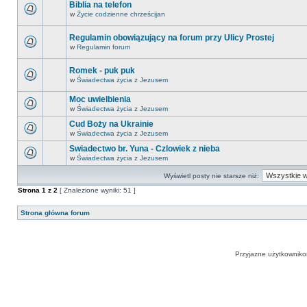
Biblia na telefon
w
Życie codzienne chrześcijan
Regulamin obowiązujący na forum przy Ulicy Prostej
w
Regulamin forum
Romek - puk puk
w
Świadectwa życia z Jezusem
Moc uwielbienia
w
Świadectwa życia z Jezusem
Cud Boży na Ukrainie
w
Świadectwa życia z Jezusem
Swiadectwo br. Yuna - Czlowiek z nieba
w
Świadectwa życia z Jezusem
Wyświetl posty nie starsze niż:
Strona
1
z
2
[ Znalezione wyniki: 51 ]
Strona główna forum
Przyjazne użytkowniko