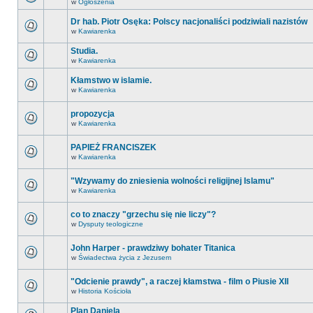
w
Ogłoszenia
Dr hab. Piotr Osęka: Polscy nacjonaliści podziwiali nazistów
w
Kawiarenka
Studia.
w
Kawiarenka
Kłamstwo w islamie.
w
Kawiarenka
propozycja
w
Kawiarenka
PAPIEŻ FRANCISZEK
w
Kawiarenka
"Wzywamy do zniesienia wolności religijnej Islamu"
w
Kawiarenka
co to znaczy "grzechu się nie liczy"?
w
Dysputy teologiczne
John Harper - prawdziwy bohater Titanica
w
Świadectwa życia z Jezusem
"Odcienie prawdy", a raczej kłamstwa - film o Piusie XII
w
Historia Kościoła
Plan Daniela