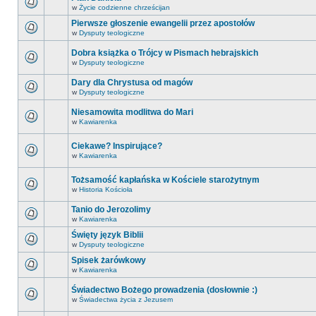
w
Życie codzienne chrześcijan
Pierwsze głoszenie ewangelii przez apostołów
w
Dysputy teologiczne
Dobra książka o Trójcy w Pismach hebrajskich
w
Dysputy teologiczne
Dary dla Chrystusa od magów
w
Dysputy teologiczne
Niesamowita modlitwa do Mari
w
Kawiarenka
Ciekawe? Inspirujące?
w
Kawiarenka
Tożsamość kapłańska w Kościele starożytnym
w
Historia Kościoła
Tanio do Jerozolimy
w
Kawiarenka
Święty język Biblii
w
Dysputy teologiczne
Spisek żarówkowy
w
Kawiarenka
Świadectwo Bożego prowadzenia (dosłownie :)
w
Świadectwa życia z Jezusem