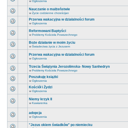
w
Ogłoszenia
Nauczanie o małżeństwie
w
Życie codzienne chrześcijan
Przerwa wakacyjna w działalności forum
w
Ogłoszenia
Reformowani Baptyści
w
Problemy Kościoła Powszechnego
Boże działanie w moim życiu
w
Świadectwa życia z Jezusem
Przerwa wakacyjna w działalności forum
w
Ogłoszenia
Trzecia Świątynia Jerozolimska- Nowy Sanhedryn
w
Problemy Kościoła Powszechnego
Poszukuję książki
w
Ogłoszenia
Kościół i Żydzi
w
Ogłoszenia
Niemy krzyk II
w
Kawiarenka
adopcja
w
Ogłoszenia
"Jezus okiem świadków" po niemiecku