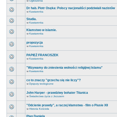
w
Ogłoszenia
Dr hab. Piotr Osęka: Polscy nacjonaliści podziwiali nazistów
w
Kawiarenka
Studia.
w
Kawiarenka
Kłamstwo w islamie.
w
Kawiarenka
propozycja
w
Kawiarenka
PAPIEŻ FRANCISZEK
w
Kawiarenka
"Wzywamy do zniesienia wolności religijnej Islamu"
w
Kawiarenka
co to znaczy "grzechu się nie liczy"?
w
Dysputy teologiczne
John Harper - prawdziwy bohater Titanica
w
Świadectwa życia z Jezusem
"Odcienie prawdy", a raczej kłamstwa - film o Piusie XII
w
Historia Kościoła
Plan Daniela