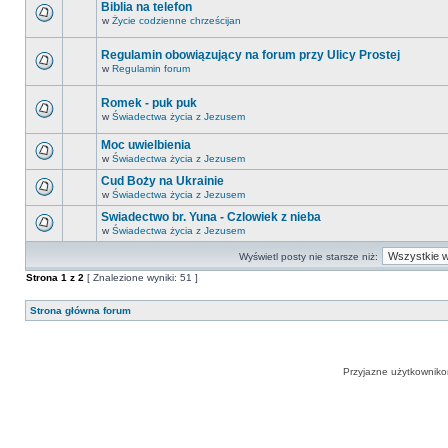
Biblia na telefon
w
Życie codzienne chrześcijan
Regulamin obowiązujący na forum przy Ulicy Prostej
w
Regulamin forum
Romek - puk puk
w
Świadectwa życia z Jezusem
Moc uwielbienia
w
Świadectwa życia z Jezusem
Cud Boży na Ukrainie
w
Świadectwa życia z Jezusem
Swiadectwo br. Yuna - Czlowiek z nieba
w
Świadectwa życia z Jezusem
Wyświetl posty nie starsze niż:
Strona
1
z
2
[ Znalezione wyniki: 51 ]
Strona główna forum
Przyjazne użytkowniko