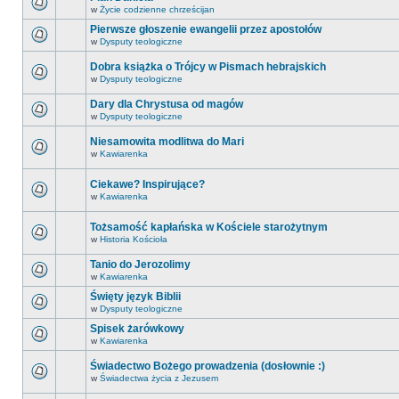
w
Życie codzienne chrześcijan
Pierwsze głoszenie ewangelii przez apostołów
w
Dysputy teologiczne
Dobra książka o Trójcy w Pismach hebrajskich
w
Dysputy teologiczne
Dary dla Chrystusa od magów
w
Dysputy teologiczne
Niesamowita modlitwa do Mari
w
Kawiarenka
Ciekawe? Inspirujące?
w
Kawiarenka
Tożsamość kapłańska w Kościele starożytnym
w
Historia Kościoła
Tanio do Jerozolimy
w
Kawiarenka
Święty język Biblii
w
Dysputy teologiczne
Spisek żarówkowy
w
Kawiarenka
Świadectwo Bożego prowadzenia (dosłownie :)
w
Świadectwa życia z Jezusem