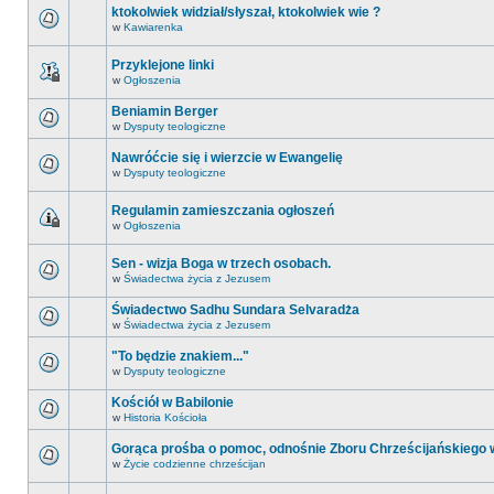
ktokolwiek widział/słyszał, ktokolwiek wie ?
w
Kawiarenka
Przyklejone linki
w
Ogłoszenia
Beniamin Berger
w
Dysputy teologiczne
Nawróćcie się i wierzcie w Ewangelię
w
Dysputy teologiczne
Regulamin zamieszczania ogłoszeń
w
Ogłoszenia
Sen - wizja Boga w trzech osobach.
w
Świadectwa życia z Jezusem
Świadectwo Sadhu Sundara Selvaradża
w
Świadectwa życia z Jezusem
"To będzie znakiem..."
w
Dysputy teologiczne
Kościół w Babilonie
w
Historia Kościoła
Gorąca prośba o pomoc, odnośnie Zboru Chrześcijańskiego
w
Życie codzienne chrześcijan