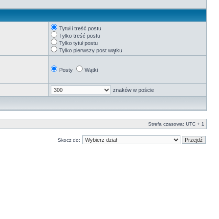
Tytuł i treść postu
Tylko treść postu
Tylko tytuł postu
Tylko pierwszy post wątku
Posty
Wątki
znaków w poście
Strefa czasowa: UTC + 1
Skocz do: