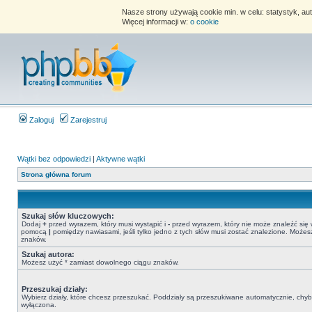
Nasze strony używają cookie min. w celu: statystyk, au
Więcej informacji w:
o cookie
Zaloguj
Zarejestruj
Wątki bez odpowiedzi
|
Aktywne wątki
Strona główna forum
Szukaj słów kluczowych:
Dodaj
+
przed wyrazem, który musi wystąpić i
-
przed wyrazem, który nie może znaleźć się 
pomocą
|
pomiędzy nawiasami, jeśli tylko jedno z tych słów musi zostać znalezione. Może
znaków.
Szukaj autora:
Możesz użyć * zamiast dowolnego ciągu znaków.
Przeszukaj działy:
Wybierz działy, które chcesz przeszukać. Poddziały są przeszukiwane automatycznie, chyba
wyłączona.