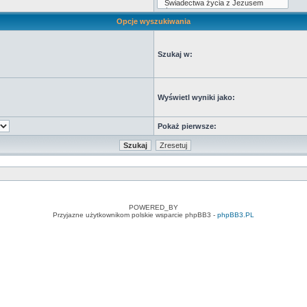
Opcje wyszukiwania
Szukaj w:
Wyświetl wyniki jako:
Pokaż pierwsze:
POWERED_BY
Przyjazne użytkownikom polskie wsparcie phpBB3 -
phpBB3.PL