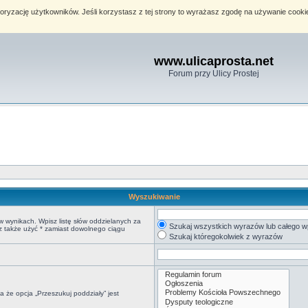
toryzację użytkowników. Jeśli korzystasz z tej strony to wyrażasz zgodę na używanie cook
www.ulicaprosta.net
Forum przy Ulicy Prostej
Wyszukiwanie
w wynikach. Wpisz listę słów oddzielanych za
Szukaj wszystkich wyrazów lub całego w
sz także użyć * zamiast dowolnego ciągu
Szukaj któregokolwiek z wyrazów
 że opcja „Przeszukuj poddziały” jest