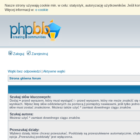
Nasze strony używają cookie min. w celu: statystyk, autoryzację użytkowników. Jeśli k
Więcej informacji w:
o cookie
Zaloguj
Zarejestruj
Wątki bez odpowiedzi
|
Aktywne wątki
Strona główna forum
Szukaj słów kluczowych:
Dodaj
+
przed wyrazem, który musi wystąpić i
-
przed wyrazem, który nie może znaleźć się
wynikach. Wpisz listę słów oddzielanych za pomocą
|
pomiędzy nawiasami, jeśli tylko jedno
słów musi zostać znalezione. Możesz także użyć * zamiast dowolnego ciągu znaków.
Szukaj autora:
Możesz użyć * zamiast dowolnego ciągu znaków.
Przeszukaj działy:
Wybierz działy, które chcesz przeszukać. Poddziały są przeszukiwane automatycznie, chy
opcja „Przeszukuj poddziały” jest wyłączona.