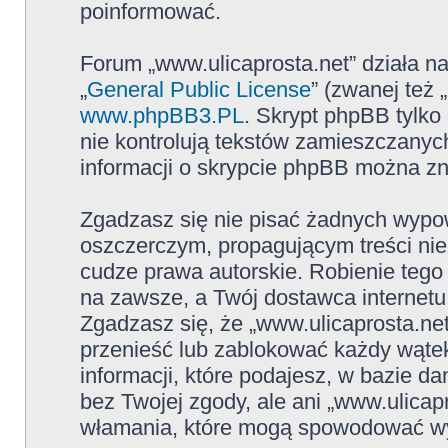
poinformować.
Forum „www.ulicaprosta.net” działa n
„
General Public License
” (zwanej też
www.phpBB3.PL
. Skrypt phpBB tylko 
nie kontrolują tekstów zamieszczanyc
informacji o skrypcie phpBB można zn
Zgadzasz się nie pisać żadnych wypow
oszczerczym, propagującym treści ni
cudze prawa autorskie. Robienie te
na zawsze, a Twój dostawca internet
Zgadzasz się, że „www.ulicaprosta.ne
przenieść lub zablokować każdy wątek
informacji, które podajesz, w bazie 
bez Twojej zgody, ale ani „www.ulica
włamania, które mogą spowodować w