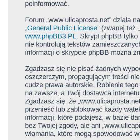
poinformować.
Forum „www.ulicaprosta.net” działa n
„
General Public License
” (zwanej też
www.phpBB3.PL
. Skrypt phpBB tylko 
nie kontrolują tekstów zamieszczanyc
informacji o skrypcie phpBB można zn
Zgadzasz się nie pisać żadnych wypow
oszczerczym, propagującym treści ni
cudze prawa autorskie. Robienie te
na zawsze, a Twój dostawca internet
Zgadzasz się, że „www.ulicaprosta.ne
przenieść lub zablokować każdy wątek
informacji, które podajesz, w bazie 
bez Twojej zgody, ale ani „www.ulica
włamania, które mogą spowodować w