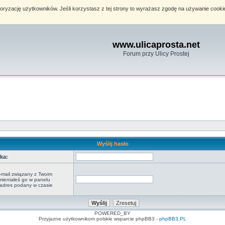
toryzację użytkowników. Jeśli korzystasz z tej strony to wyrażasz zgodę na używanie cook
www.ulicaprosta.net
Forum przy Ulicy Prostej
Wyślij hasło
ka:
-mail związany z Twoim
zmieniałeś go w panelu
o adres podany w czasie
POWERED_BY
Przyjazne użytkownikom polskie wsparcie phpBB3 -
phpBB3.PL