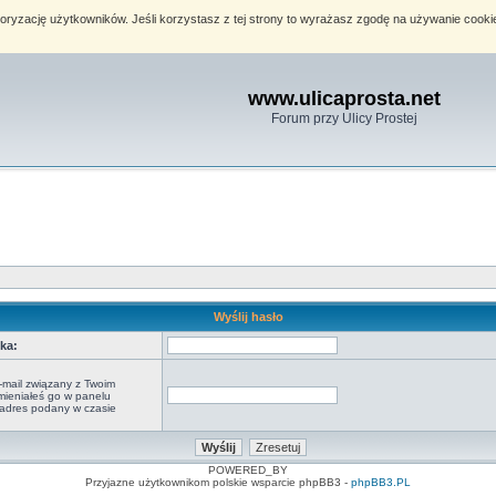
toryzację użytkowników. Jeśli korzystasz z tej strony to wyrażasz zgodę na używanie cook
www.ulicaprosta.net
Forum przy Ulicy Prostej
Wyślij hasło
ka:
-mail związany z Twoim
zmieniałeś go w panelu
o adres podany w czasie
POWERED_BY
Przyjazne użytkownikom polskie wsparcie phpBB3 -
phpBB3.PL