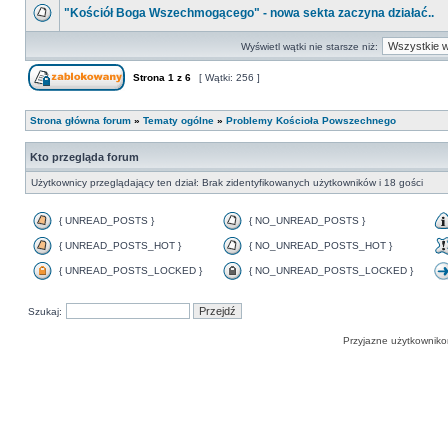
"Kościół Boga Wszechmogącego" - nowa sekta zaczyna działać..
Wyświetl wątki nie starsze niż:
Strona
1
z
6
[ Wątki: 256 ]
Strona główna forum
»
Tematy ogólne
»
Problemy Kościoła Powszechnego
Kto przegląda forum
Użytkownicy przeglądający ten dział: Brak zidentyfikowanych użytkowników i 18 gości
{ UNREAD_POSTS }
{ NO_UNREAD_POSTS }
{ UNREAD_POSTS_HOT }
{ NO_UNREAD_POSTS_HOT }
{ UNREAD_POSTS_LOCKED }
{ NO_UNREAD_POSTS_LOCKED }
Szukaj:
Przyjazne użytkowniko