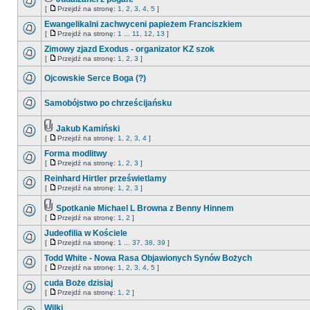
[
Przejdź na stronę:
1
,
2
,
3
,
4
,
5
]
Ewangelikalni zachwyceni papieżem Franciszkiem
[
Przejdź na stronę:
1
...
11
,
12
,
13
]
Zimowy zjazd Exodus - organizator KZ szok
[
Przejdź na stronę:
1
,
2
,
3
]
Ojcowskie Serce Boga (?)
Samobójstwo po chrześcijańsku
Jakub Kamiński
[
Przejdź na stronę:
1
,
2
,
3
,
4
]
Forma modlitwy
[
Przejdź na stronę:
1
,
2
,
3
]
Reinhard Hirtler prześwietlamy
[
Przejdź na stronę:
1
,
2
,
3
]
Spotkanie Michael L Browna z Benny Hinnem
[
Przejdź na stronę:
1
,
2
]
Judeofilia w Kościele
[
Przejdź na stronę:
1
...
37
,
38
,
39
]
Todd White - Nowa Rasa Objawionych Synów Bożych
[
Przejdź na stronę:
1
,
2
,
3
,
4
,
5
]
cuda Boże dzisiaj
[
Przejdź na stronę:
1
,
2
]
Wilki