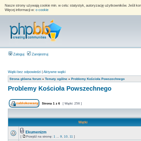
Nasze strony używają cookie min. w celu: statystyk, autoryzację użytkowników. Jeśli k
Więcej informacji w:
o cookie
Zaloguj
Zarejestruj
Wątki bez odpowiedzi
|
Aktywne wątki
Strona główna forum
»
Tematy ogólne
»
Problemy Kościoła Powszechnego
Problemy Kościoła Powszechnego
Strona
1
z
6
[ Wątki: 256 ]
Wątki
Ekumenizm
[
Przejdź na stronę:
1
...
9
,
10
,
11
]