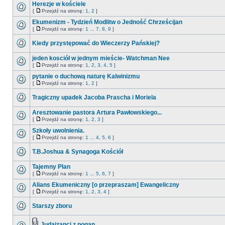
Herezje w kościele
[
Przejdź na stronę:
1
,
2
]
Ekumenizm - Tydzień Modlitw o Jedność Chrześcijan
[
Przejdź na stronę:
1
...
7
,
8
,
9
]
Kiedy przystępować do Wieczerzy Pańskiej?
jeden kosciół w jednym mieście- Watchman Nee
[
Przejdź na stronę:
1
,
2
,
3
,
4
,
5
]
pytanie o duchową naturę Kalwinizmu
[
Przejdź na stronę:
1
,
2
]
Tragiczny upadek Jacoba Prascha i Moriela
Aresztowanie pastora Artura Pawłowskiego...
[
Przejdź na stronę:
1
,
2
,
3
]
Szkoły uwolnienia.
[
Przejdź na stronę:
1
...
4
,
5
,
6
]
T.B.Joshua & Synagoga Kościół
Tajemny Plan
[
Przejdź na stronę:
1
...
5
,
6
,
7
]
Alians Ekumeniczny [o przepraszam] Ewangeliczny
[
Przejdź na stronę:
1
,
2
,
3
,
4
]
Starszy zboru
Judaizanci z pogan.