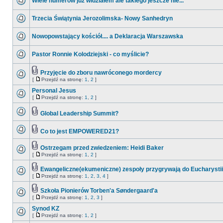
Wiele numerów już widziałem ale takiego jeszcze nie...
Trzecia Świątynia Jerozolimska- Nowy Sanhedryn
Nowopowstający kościół.... a Deklaracja Warszawska
Pastor Ronnie Kolodziejski - co myślicie?
Przyjęcie do zboru nawróconego mordercy
[
Przejdź na stronę:
1
,
2
]
Personal Jesus
[
Przejdź na stronę:
1
,
2
]
Global Leadership Summit?
Co to jest EMPOWERED21?
Ostrzegam przed zwiedzeniem: Heidi Baker
[
Przejdź na stronę:
1
,
2
]
Ewangeliczne(ekumeniczne) zespoły przygrywają do Eucharystii
[
Przejdź na stronę:
1
,
2
,
3
,
4
]
Szkoła Pionierów Torben'a Søndergaard'a
[
Przejdź na stronę:
1
,
2
,
3
]
Synod KZ
[
Przejdź na stronę:
1
,
2
]