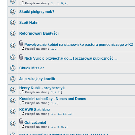
[
Przejdź na stronę:
1
...
5
,
6
,
7
]
Skutki pielgrzymek?
Scott Hahn
Reformowani Baptyści
Powoływanie kobiet na stanowisko pastora pomocniczego w KZ
[
Przejdź na stronę:
1
,
2
]
Nick Vujicic przyjechał do ... I oczarował publiczność ...
Chuck Missler
Ja, szukający katolik
Henry Kubik - arcyheretyk
[
Przejdź na stronę:
1
,
2
,
3
]
Kościelni uchodźcy - Nones and Dones
[
Przejdź na stronę:
1
,
2
]
KCHWE Spichlerz
[
Przejdź na stronę:
1
...
11
,
12
,
13
]
Ostrzeżenie!
[
Przejdź na stronę:
1
...
5
,
6
,
7
]