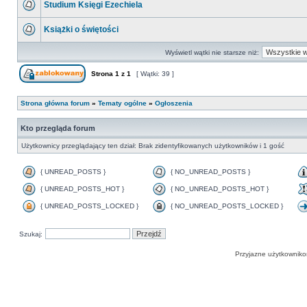
Studium Księgi Ezechiela
Książki o świętości
Wyświetl wątki nie starsze niż:
Strona
1
z
1
[ Wątki: 39 ]
Strona główna forum
»
Tematy ogólne
»
Ogłoszenia
Kto przegląda forum
Użytkownicy przeglądający ten dział: Brak zidentyfikowanych użytkowników i 1 gość
{ UNREAD_POSTS }
{ NO_UNREAD_POSTS }
{ UNREAD_POSTS_HOT }
{ NO_UNREAD_POSTS_HOT }
{ UNREAD_POSTS_LOCKED }
{ NO_UNREAD_POSTS_LOCKED }
Szukaj:
Przyjazne użytkowniko