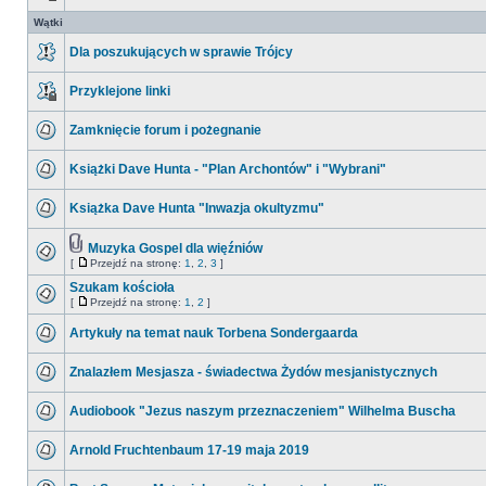
Wątki
Dla poszukujących w sprawie Trójcy
Przyklejone linki
Zamknięcie forum i pożegnanie
Książki Dave Hunta - "Plan Archontów" i "Wybrani"
Książka Dave Hunta "Inwazja okultyzmu"
Muzyka Gospel dla więźniów
[
Przejdź na stronę:
1
,
2
,
3
]
Szukam kościoła
[
Przejdź na stronę:
1
,
2
]
Artykuły na temat nauk Torbena Sondergaarda
Znalazłem Mesjasza - świadectwa Żydów mesjanistycznych
Audiobook "Jezus naszym przeznaczeniem" Wilhelma Buscha
Arnold Fruchtenbaum 17-19 maja 2019