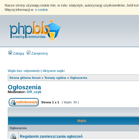
Nasze strony używają cookie min. w celu: statystyk, autoryzację użytkowników. Jeśli k
Więcej informacji w:
o cookie
Zaloguj
Zarejestruj
Wątki bez odpowiedzi
|
Aktywne wątki
Strona główna forum
»
Tematy ogólne
»
Ogłoszenia
Ogłoszenia
Moderator:
Off_czyk
Strona
1
z
1
[ Wątki: 39 ]
Wątki
Ogłoszenia
Regulamin zamieszczania ogłoszeń