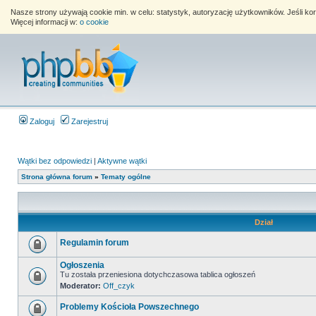
Nasze strony używają cookie min. w celu: statystyk, autoryzację użytkowników. Jeśli k
Więcej informacji w:
o cookie
Zaloguj
Zarejestruj
Wątki bez odpowiedzi
|
Aktywne wątki
Strona główna forum
»
Tematy ogólne
Dział
Regulamin forum
Ogłoszenia
Tu została przeniesiona dotychczasowa tablica ogłoszeń
Moderator:
Off_czyk
Problemy Kościoła Powszechnego