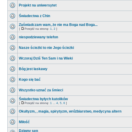
Projekt na uniwersytet
Świadectwa z Chin
Zaświadczam wam, że nie ma Boga nad Boga...
[
Przejdź na stronę:
1
,
2
]
niespodziewany telefon
Nasze ścieżki to nie Jego ścieżki
Wczoraj Dziś Ten Sam i na Wieki
Bóg jest łaskawy
Kogo się bać
Wszystko uznać za śmieci
Świadectwa byłych katolików
[
Przejdź na stronę:
1
...
4
,
5
,
6
]
Okultyzm, , magia, spirytyzm, wróżbiarstwo, medycyna altern
Miłość
Dziwny sen