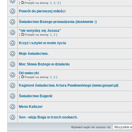
[
Przejdź na stronę:
1
,
2
,
3
]
Powrót do pierwszej miłości
Świadectwo Bożego prowadzenia (dosłownie :)
"nie wstydzę się Jezusa"
[
Przejdź na stronę:
1
,
2
]
Krzyż i sztylet w moim życiu
Moje świadectwo.
Moc Słowa Bożego w działaniu
Od owieczki
[
Przejdź na stronę:
1
,
2
]
fragment świadectwa Artura Pawłowskiego (www.gospel.pl)
Świadectwo Eugenii
Meno Kaliszer
Sen - wizja Boga w trzech osobach.
Wyświetl wątki nie starsze niż: