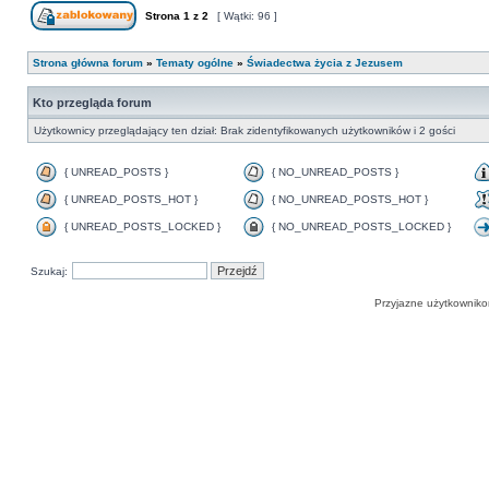
Strona
1
z
2
[ Wątki: 96 ]
Strona główna forum
»
Tematy ogólne
»
Świadectwa życia z Jezusem
Kto przegląda forum
Użytkownicy przeglądający ten dział: Brak zidentyfikowanych użytkowników i 2 gości
{ UNREAD_POSTS }
{ NO_UNREAD_POSTS }
{ UNREAD_POSTS_HOT }
{ NO_UNREAD_POSTS_HOT }
{ UNREAD_POSTS_LOCKED }
{ NO_UNREAD_POSTS_LOCKED }
Szukaj:
Przyjazne użytkowniko