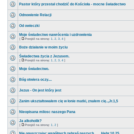
Pastor który przestał chodzić do Kościoła - mocne świadectwo
Odnowienie Relacji
Od owieczki
Moje świadectwo nawrócenia i uzdrowienia
[
Przejdź na stronę:
1
,
2
,
3
,
4
]
Boże działanie w moim życiu
Świadectwa życia z Jezusem.
[
Przejdź na stronę:
1
,
2
,
3
,
4
]
Moje świadectwo.
Bóg otwiera oczy....
Jezus - On jest który jest
Zanim ukształtowałem cię w łonie matki, znałem cię..,Jr.1,5
Nieopisana milosc naszego Pana
Ja alkoholik?
[
Przejdź na stronę:
1
,
2
]
Nie opuszczając wspólnych zebrań naszych ...... Hebr.10.25