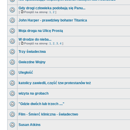
Gdy drogi człowieka podobają się Panu...
[
Przejdź na stronę:
1
,
2
]
John Harper - prawdziwy bohater Titanica
Moja droga na Ulicę Prostą
W drodze do nieba...
[
Przejdź na stronę:
1
,
2
,
3
,
4
]
Trzy świadectwa
Gwiezdne Wojny
Uległość
katolicy zawiedli, część tzw protestanów też
wizyta na grobach
"Gdzie dwóch lub trzech ...."
Film - Śmierć kliniczna - świadectwo
Susan Atkins