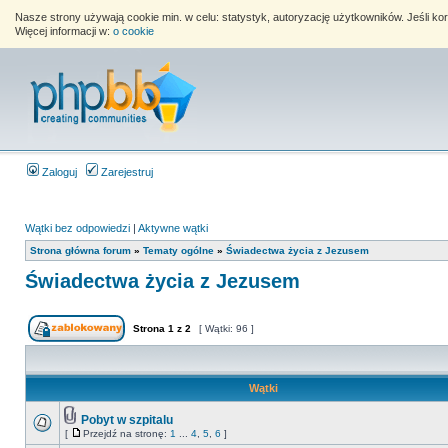
Nasze strony używają cookie min. w celu: statystyk, autoryzację użytkowników. Jeśli k
Więcej informacji w:
o cookie
Zaloguj
Zarejestruj
Wątki bez odpowiedzi
|
Aktywne wątki
Strona główna forum
»
Tematy ogólne
»
Świadectwa życia z Jezusem
Świadectwa życia z Jezusem
Strona
1
z
2
[ Wątki: 96 ]
Wątki
Pobyt w szpitalu
[
Przejdź na stronę:
1
...
4
,
5
,
6
]