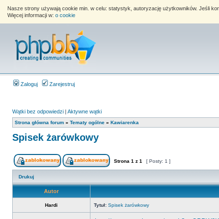
Nasze strony używają cookie min. w celu: statystyk, autoryzację użytkowników. Jeśli k
Więcej informacji w:
o cookie
Zaloguj
Zarejestruj
Wątki bez odpowiedzi
|
Aktywne wątki
Strona główna forum
»
Tematy ogólne
»
Kawiarenka
Spisek żarówkowy
Strona
1
z
1
[ Posty: 1 ]
Drukuj
Autor
Hardi
Tytuł:
Spisek żarówkowy