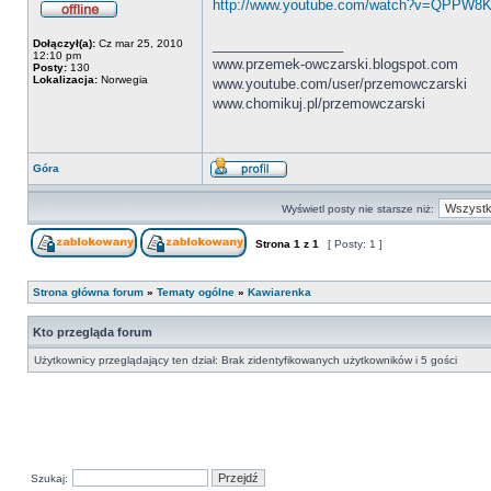
http://www.youtube.com/watch?v=QPPW
_________________
Dołączył(a):
Cz mar 25, 2010
12:10 pm
www.przemek-owczarski.blogspot.com
Posty:
130
Lokalizacja:
Norwegia
www.youtube.com/user/przemowczarski
www.chomikuj.pl/przemowczarski
Góra
Wyświetl posty nie starsze niż:
Strona
1
z
1
[ Posty: 1 ]
Strona główna forum
»
Tematy ogólne
»
Kawiarenka
Kto przegląda forum
Użytkownicy przeglądający ten dział: Brak zidentyfikowanych użytkowników i 5 gości
Szukaj: