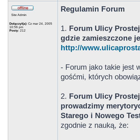
Regulamin Forum
Site Admin
Dołączył(a):
Cz mar 24, 2005
1.
Forum Ulicy Prostej
10:56 pm
Posty:
212
gdzie zamieszczone j
http://www.ulicaprost
- Forum jako takie jest
gośćmi, których obowią
2.
Forum Ulicy Prostej
prowadzimy merytorycz
Starego i Nowego Te
zgodnie z nauką, że: