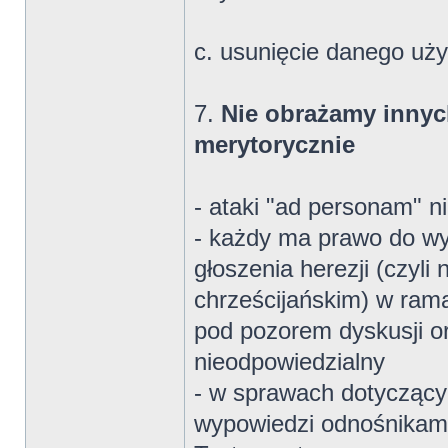
c. usunięcie danego uży
7.
Nie obrażamy innyc
merytorycznie
- ataki "ad personam" n
- każdy ma prawo do wy
głoszenia herezji (czy
chrześcijańskim) w rama
pod pozorem dyskusji or
nieodpowiedzialny
- w sprawach dotyczący
wypowiedzi odnośnikami