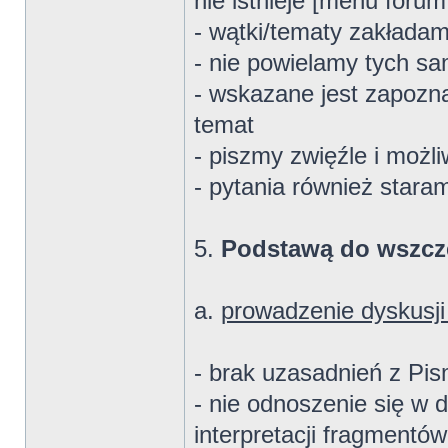
nie istnieje [menu forum
- wątki/tematy zakłada
- nie powielamy tych s
- wskazane jest zapozna
temat
- piszmy zwięźle i możli
- pytania również star
5.
Podstawą do wszczę
a.
prowadzenie dyskusj
- brak uzasadnień z Pi
- nie odnoszenie się w 
interpretacji fragmentó