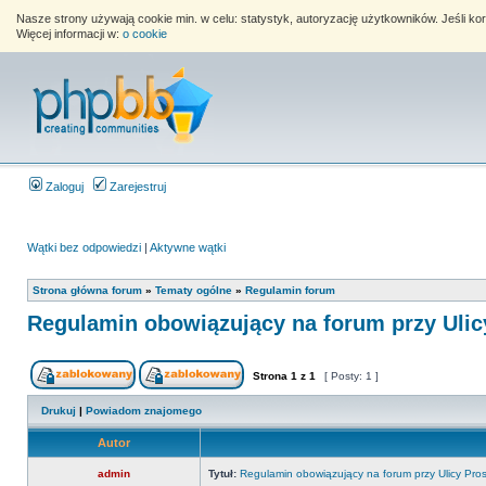
Nasze strony używają cookie min. w celu: statystyk, autoryzację użytkowników. Jeśli k
Więcej informacji w:
o cookie
Zaloguj
Zarejestruj
Wątki bez odpowiedzi
|
Aktywne wątki
Strona główna forum
»
Tematy ogólne
»
Regulamin forum
Regulamin obowiązujący na forum przy Ulic
Strona
1
z
1
[ Posty: 1 ]
Drukuj
|
Powiadom znajomego
Autor
admin
Tytuł:
Regulamin obowiązujący na forum przy Ulicy Pros