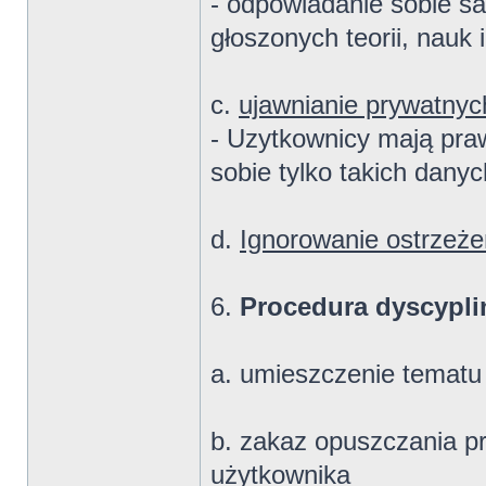
- odpowiadanie sobie s
głoszonych teorii, nauk i 
c.
ujawnianie prywatnyc
- Uzytkownicy mają pra
sobie tylko takich dany
d.
Ignorowanie ostrzeże
6.
Procedura dyscypli
a. umieszczenie temat
b. zakaz opuszczania p
użytkownika