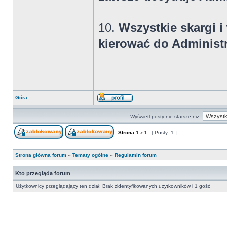
10.
Wszystkie skargi 
kierować do Administr
Góra
Wyświetl posty nie starsze niż:
Strona
1
z
1
[ Posty: 1 ]
Strona główna forum
»
Tematy ogólne
»
Regulamin forum
Kto przegląda forum
Użytkownicy przeglądający ten dział: Brak zidentyfikowanych użytkowników i 1 gość