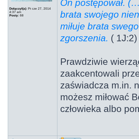
On postępował. (…)
Dołączył(a):
Pt cze 27, 2014
brata swojego nien
4:37 am
Posty:
68
miłuje brata swego
zgorszenia.
( 1J:2)
Prawdziwie wierząc
zaakcentowali prz
zaświadcza m.in. n
możesz miłować Bo
człowieka albo pom