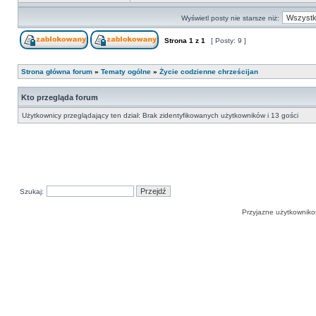
Wyświetl posty nie starsze niż:
Strona
1
z
1
[ Posty: 9 ]
Strona główna forum
»
Tematy ogólne
»
Życie codzienne chrześcijan
Kto przegląda forum
Użytkownicy przeglądający ten dział: Brak zidentyfikowanych użytkowników i 13 gości
Szukaj:
Przyjazne użytkowniko