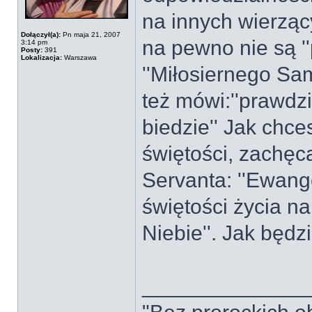
na innych wierzący
Dołączył(a):
Pn maja 21, 2007
na pewno nie są ''
3:14 pm
Posty:
391
Lokalizacja:
Warszawa
''Miłosiernego Sam
też mówi:''prawdz
biedzie'' Jak chc
świętości, zachęc
Servanta: ''Ewang
świętości życia n
Niebie''. Jak będz
______________