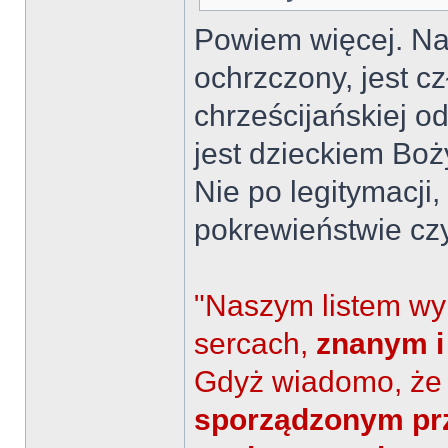
Powiem więcej. Naw
ochrzczony, jest c
chrześcijańskiej od
jest dzieckiem Boż
Nie po legitymacji,
pokrewieństwie cz
"Naszym listem wy
sercach,
znanym i
Gdyż wiadomo, ż
sporządzonym prz