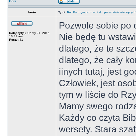
Góra
berto
Tytuł:
Re: Po czym poznać ludzi prawdziwie wierzących
Pozwolę sobie po c
Dołączył(a):
Cz sty 21, 2016
Nie będę tu wstaw
10:31 am
Posty:
41
dlatego, że te szc
dlatego, że cały k
iinych tutaj, jest 
Człowiek, jest oso
tym w liście do Rz
Mamy swego rodzaj
Każdy co czyta Bib
wersety. Stara sza