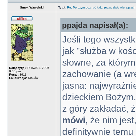
Smok Wawelski
Tytuł:
Re: Po czym poznać ludzi prawdziwie wierzących
ppajda napisał(a):
Jeśli tego wszystk
jak "służba w kośc
słowne, za którym
Dołączył(a):
Pt kwi 01, 2005
zachowanie (a wrę
9:30 pm
Posty:
8611
Lokalizacja:
Kraków
jasna: najwyraźni
dzieckiem Bożym.
z góry zakładać, 
mówi
, że nim jes
definitywnie temu