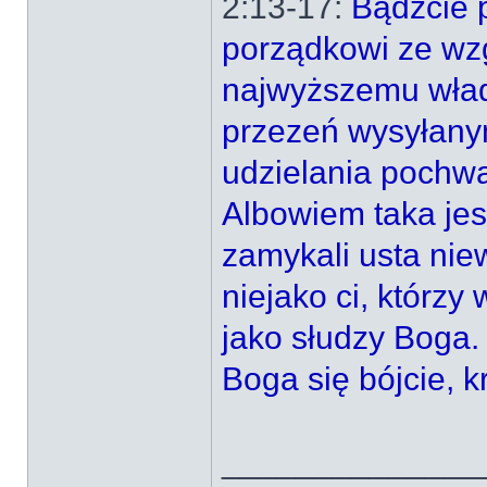
2:13-17:
Bądźcie 
porządkowi ze wzg
najwyższemu wład
przezeń wysyłanym
udzielania pochwa
Albowiem taka jes
zamykali usta niew
niejako ci, którzy
jako słudzy Boga. 
Boga się bójcie, kr
______________