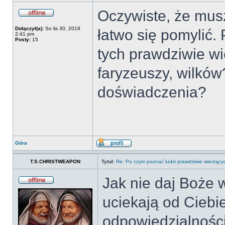
Oczywiste, że mu
Dołączył(a):
So lis 30, 2019
łatwo się pomylić.
2:41 pm
Posty:
15
tych prawdziwie w
faryzeuszy, wilków
doświadczenia?
Góra
T.S.CHRISTWEAPON
Tytuł:
Re: Po czym poznać ludzi prawdziwie wierzący
Jak nie daj Boże w
uciekają od Ciebi
odpowiedzialności