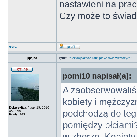
nastawieni na pra
Czy może to świad
Góra
ppajda
Tytuł:
Po czym poznać ludzi prawdziwie wierzących?
pomi10 napisał(a):
A zaobserwowaliśc
kobiety i mężczyz
Dołączył(a):
Pt sty 15, 2016
podchodzą do tego
4:30 pm
Posty:
449
pomiędzy płciami?
w zborze. Kobiety