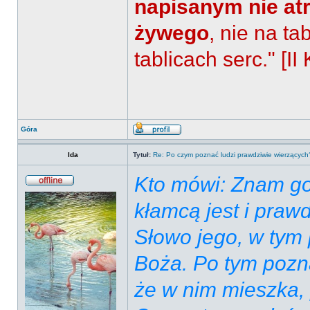
napisanym nie a
żywego
, nie na t
tablicach serc." [II 
Góra
Ida
Tytuł:
Re: Po czym poznać ludzi prawdziwie wierzących
Kto mówi: Znam go
kłamcą jest i praw
Słowo jego, w tym 
Boża. Po tym pozn
że w nim mieszka,