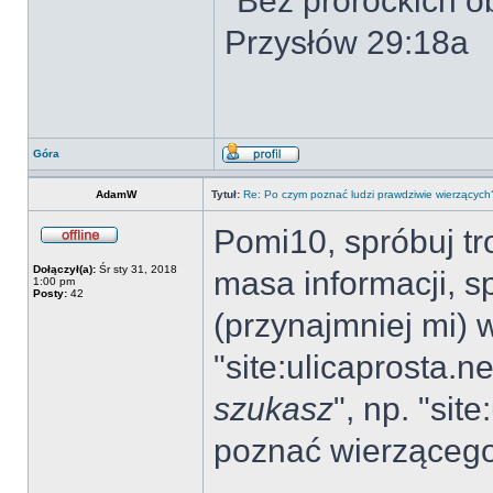
"Bez prorockich ob
Przysłów 29:18a
Góra
AdamW
Tytuł:
Re: Po czym poznać ludzi prawdziwie wierzących
Pomi10, spróbuj tr
Dołączył(a):
Śr sty 31, 2018
masa informacji, s
1:00 pm
Posty:
42
(przynajmniej mi) 
"site:ulicaprosta.n
szukasz
", np. "sit
poznać wierzącego"