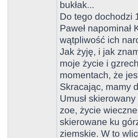
bukłak...
Do tego dochodzi 1
Paweł napominał K
wątpliwość ich nar
Jak żyję, i jak zna
moje życie i gzre
momentach, że je
Skracając, mamy d
Umusł skierowany n
zoe, życie wieczne
skierowane ku górz
ziemskie. W to wli