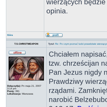
wierzących będzie c
opinia.
Góra
T.S.CHRISTWEAPON
Tytuł:
Re: Po czym poznać ludzi prawdziwie wierzący
Chciałem napisać,
tzw. chrześcijan n
Pan Jezus nigdy 
Prawdziwy wierzą
Dołączył(a):
Pn maja 21, 2007
rządami. Zamknięt
3:14 pm
Posty:
391
Lokalizacja:
Warszawa
narobić Belzebubo