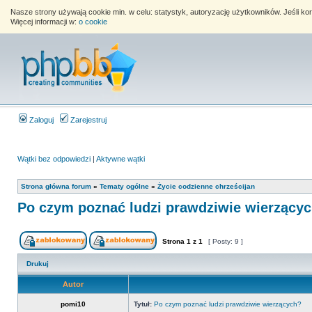
Nasze strony używają cookie min. w celu: statystyk, autoryzację użytkowników. Jeśli k
Więcej informacji w:
o cookie
Zaloguj
Zarejestruj
Wątki bez odpowiedzi
|
Aktywne wątki
Strona główna forum
»
Tematy ogólne
»
Życie codzienne chrześcijan
Po czym poznać ludzi prawdziwie wierzący
Strona
1
z
1
[ Posty: 9 ]
Drukuj
Autor
pomi10
Tytuł:
Po czym poznać ludzi prawdziwie wierzących?