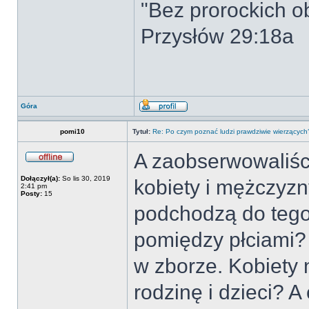
"Bez prorockich ob
Przysłów 29:18a
Góra
pomi10
Tytuł:
Re: Po czym poznać ludzi prawdziwie wierzących
A zaobserwowaliści
Dołączył(a):
So lis 30, 2019
kobiety i mężczyz
2:41 pm
Posty:
15
podchodzą do tego
pomiędzy płciami? 
w zborze. Kobiety 
rodzinę i dzieci? 