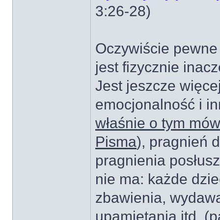
3:26-28)
Oczywiście pewne r
jest fizycznie ina
Jest jeszcze więcej
emocjonalność i in
właśnie o tym mów
Pisma
), pragnień
pragnienia posłus
nie ma: każde dzi
zbawienia, wydaw
upamiętania itd. (