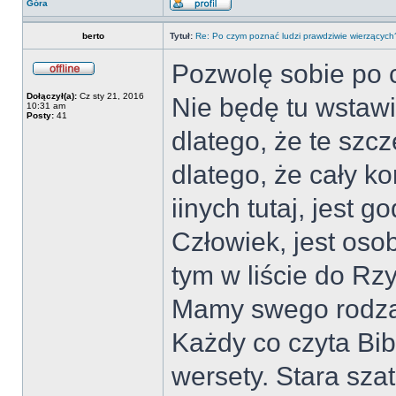
Góra
berto
Tytuł:
Re: Po czym poznać ludzi prawdziwie wierzących
Pozwolę sobie po c
Dołączył(a):
Cz sty 21, 2016
Nie będę tu wstaw
10:31 am
Posty:
41
dlatego, że te szc
dlatego, że cały k
iinych tutaj, jest 
Człowiek, jest oso
tym w liście do Rz
Mamy swego rodzaj
Każdy co czyta Bib
wersety. Stara sza