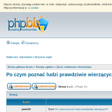
Nasze strony używają cookie min. w celu: statystyk, autoryzację użytkowników. Jeśli k
Więcej informacji w:
o cookie
Zaloguj
Zarejestruj
Wątki bez odpowiedzi
|
Aktywne wątki
Strona główna forum
»
Tematy ogólne
»
Życie codzienne chrześcijan
Po czym poznać ludzi prawdziwie wierzący
Strona
1
z
1
[ Posty: 9 ]
Drukuj
Autor
pomi10
Tytuł:
Po czym poznać ludzi prawdziwie wierzących?