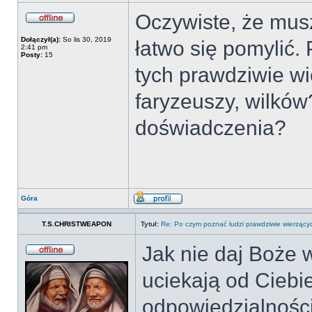
Oczywiste, że mu
Dołączył(a):
So lis 30, 2019
łatwo się pomylić.
2:41 pm
Posty:
15
tych prawdziwie w
faryzeuszy, wilków
doświadczenia?
Góra
T.S.CHRISTWEAPON
Tytuł:
Re: Po czym poznać ludzi prawdziwie wierzący
Jak nie daj Boże w
uciekają od Ciebi
odpowiedzialności