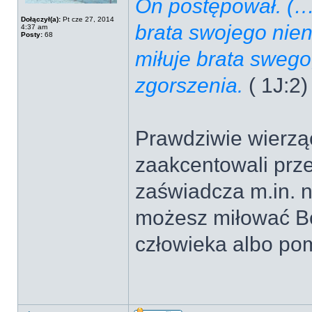
On postępował. (…)
Dołączył(a):
Pt cze 27, 2014
brata swojego nien
4:37 am
Posty:
68
miłuje brata swego
zgorszenia.
( 1J:2)
Prawdziwie wierząc
zaakcentowali prz
zaświadcza m.in. n
możesz miłować Bo
człowieka albo pom