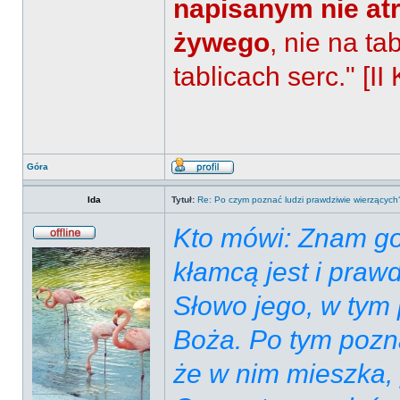
napisanym nie a
żywego
, nie na t
tablicach serc." [II 
Góra
Ida
Tytuł:
Re: Po czym poznać ludzi prawdziwie wierzących
Kto mówi: Znam go
kłamcą jest i praw
Słowo jego, w tym 
Boża. Po tym pozn
że w nim mieszka,