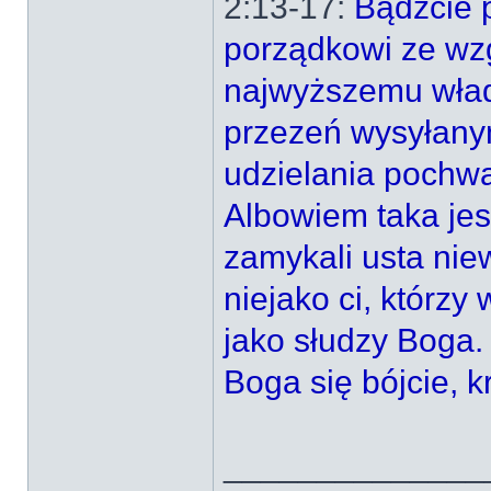
2:13-17:
Bądźcie 
porządkowi ze wzg
najwyższemu wład
przezeń wysyłanym
udzielania pochwa
Albowiem taka jes
zamykali usta niew
niejako ci, którzy
jako słudzy Boga. 
Boga się bójcie, kr
______________