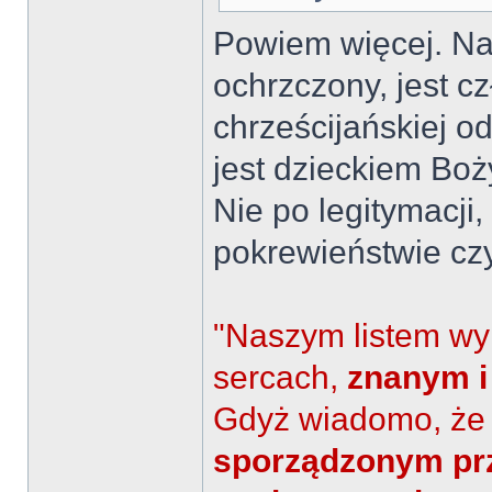
Powiem więcej. Naw
ochrzczony, jest c
chrześcijańskiej od
jest dzieckiem Boż
Nie po legitymacji,
pokrewieństwie cz
"Naszym listem wy
sercach,
znanym i
Gdyż wiadomo, ż
sporządzonym prz