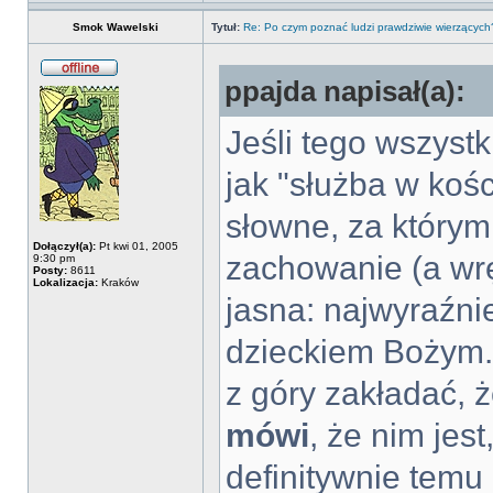
Smok Wawelski
Tytuł:
Re: Po czym poznać ludzi prawdziwie wierzących
ppajda napisał(a):
Jeśli tego wszystk
jak "służba w kośc
słowne, za którym
Dołączył(a):
Pt kwi 01, 2005
zachowanie (a wrę
9:30 pm
Posty:
8611
Lokalizacja:
Kraków
jasna: najwyraźni
dzieckiem Bożym.
z góry zakładać, 
mówi
, że nim jes
definitywnie temu