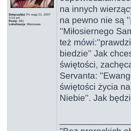
na innych wierzący
Dołączył(a):
Pn maja 21, 2007
na pewno nie są ''
3:14 pm
Posty:
391
Lokalizacja:
Warszawa
''Miłosiernego Sam
też mówi:''prawdz
biedzie'' Jak chc
świętości, zachęc
Servanta: ''Ewang
świętości życia n
Niebie''. Jak będz
______________