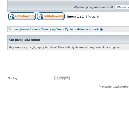
Wyświetl posty nie starsze niż:
Strona
1
z
1
[ Posty: 9 ]
Strona główna forum
»
Tematy ogólne
»
Życie codzienne chrześcijan
Kto przegląda forum
Użytkownicy przeglądający ten dział: Brak zidentyfikowanych użytkowników i 6 gości
Szukaj:
Przyjazne użytkowniko