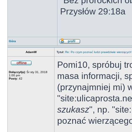
"Bez prorockich ob
Przysłów 29:18a
Góra
AdamW
Tytuł:
Re: Po czym poznać ludzi prawdziwie wierzących
Pomi10, spróbuj tr
Dołączył(a):
Śr sty 31, 2018
masa informacji, s
1:00 pm
Posty:
42
(przynajmniej mi) 
"site:ulicaprosta.n
szukasz
", np. "sit
poznać wierzącego"