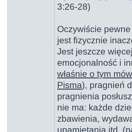
3:26-28)
Oczywiście pewne r
jest fizycznie ina
Jest jeszcze więcej
emocjonalność i in
właśnie o tym mów
Pisma
), pragnień
pragnienia posłus
nie ma: każde dzi
zbawienia, wydaw
upamiętania itd. (