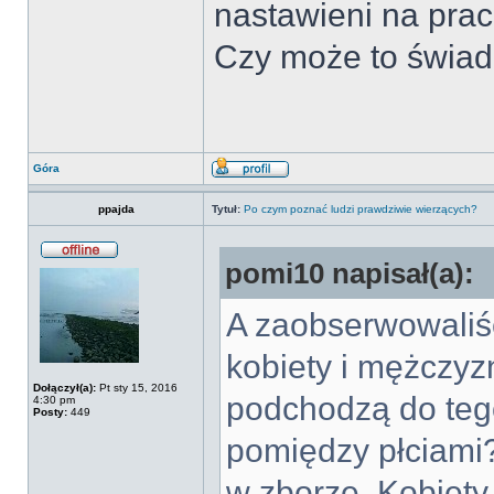
nastawieni na pra
Czy może to świad
Góra
ppajda
Tytuł:
Po czym poznać ludzi prawdziwie wierzących?
pomi10 napisał(a):
A zaobserwowaliśc
kobiety i mężczyz
Dołączył(a):
Pt sty 15, 2016
podchodzą do tego
4:30 pm
Posty:
449
pomiędzy płciami?
w zborze. Kobiety