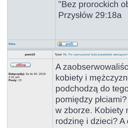
"Bez prorockich ob
Przysłów 29:18a
Góra
pomi10
Tytuł:
Re: Po czym poznać ludzi prawdziwie wierzących
A zaobserwowaliści
Dołączył(a):
So lis 30, 2019
kobiety i mężczyz
2:41 pm
Posty:
15
podchodzą do tego
pomiędzy płciami? 
w zborze. Kobiety 
rodzinę i dzieci? 