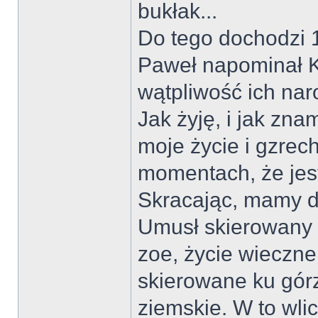
bukłak...
Do tego dochodzi 1
Paweł napominał K
wątpliwość ich nar
Jak żyję, i jak zna
moje życie i gzre
momentach, że je
Skracając, mamy d
Umusł skierowany n
zoe, życie wieczne
skierowane ku górz
ziemskie. W to wli