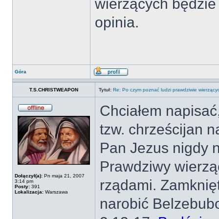
wierzących będzie c
opinia.
Góra
T.S.CHRISTWEAPON
Tytuł:
Re: Po czym poznać ludzi prawdziwie wierzący
Chciałem napisać,
tzw. chrześcijan n
Pan Jezus nigdy 
Prawdziwy wierzą
Dołączył(a):
Pn maja 21, 2007
rządami. Zamknięt
3:14 pm
Posty:
391
Lokalizacja:
Warszawa
narobić Belzebubo