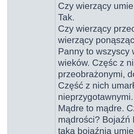
Czy wierzący umie
Tak.
Czy wierzący prze
wierzący ponąszący
Panny to wszyscy w
wieków. Częśc z ni
przeobrażonymi, d
Część z nich umar
nieprzygotawnymi.
Mądre to mądre. C
mądrości? Bojaźń P
taką bojaźnią umie