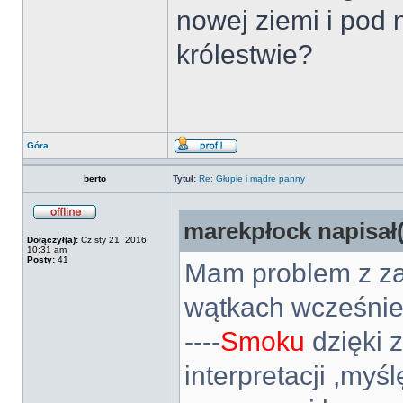
nowej ziemi i pod
królestwie?
Góra
berto
Tytuł:
Re: Głupie i mądre panny
marekpłock napisał(
Dołączył(a):
Cz sty 21, 2016
10:31 am
Posty:
41
Mam problem z za
wątkach wcześniej
----
Smoku
dzięki 
interpretacji ,myś