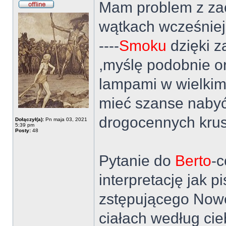
Mam problem z za
wątkach wcześniejs
----
Smoku
dzięki z
,myślę podobnie o
lampami w wielkim
mieć szanse nabyć 
drogocennych kru
Dołączył(a):
Pn maja 03, 2021
5:39 pm
Posty:
48
Pytanie do
Berto
-c
interpretację jak 
zstępującego Nowe
ciałach według cie