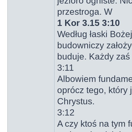
jezioro ogniste. N
przestroga. W
1 Kor 3.15 3:10
Według łaski Bożej
budowniczy założy
buduje. Każdy zaś 
3:11
Albowiem fundamen
oprócz tego, który 
Chrystus.
3:12
A czy ktoś na tym