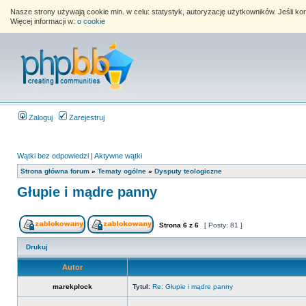
Nasze strony używają cookie min. w celu: statystyk, autoryzację użytkowników. Jeśli k
Więcej informacji w:
o cookie
Zaloguj
Zarejestruj
Wątki bez odpowiedzi
|
Aktywne wątki
Strona główna forum
»
Tematy ogólne
»
Dysputy teologiczne
Głupie i mądre panny
Strona
6
z
6
[ Posty: 81 ]
Drukuj
Autor
marekpłock
Tytuł:
Re: Głupie i mądre panny