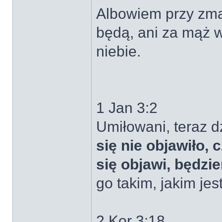
Albowiem przy zmar
będą, ani za mąż 
niebie.
1 Jan 3:2
Umiłowani, teraz d
się nie objawiło,
się objawi, będzi
go takim, jakim jest
2 Kor 3:18