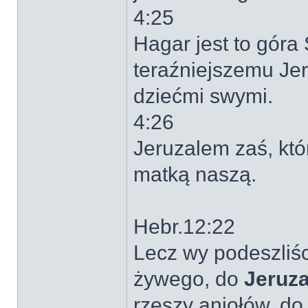
4:25
Hagar jest to góra
teraźniejszemu Jer
dziećmi swymi.
4:26
Jeruzalem zaś, któr
matką naszą.
Hebr.12:22
Lecz wy podeszliśc
żywego, do
Jeruza
rzeszy aniołów, d