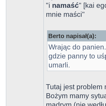
"i
namaść
" [kai e
mnie maści"
Berto napisał(a):
Wrając do panien.
gdzie panny to uś
umarli.
Tutaj jest proble
Bożym mamy sytuac
mądrym (nie wedłu