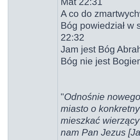
Mat 22:31
A co do zmartwychw
Bóg powiedział w 
22:32
Jam jest Bóg Abra
Bóg nie jest Bogie
"
Odnośnie nowego J
miasto o konkretn
mieszkać wierzący 
nam Pan Jezus [Ja