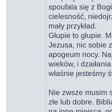
spoufala się z Bog
cielesność, niedoj
mały przykład.
Głupie to głupie. 
Jezusa, nic sobie z
apogeum nocy. Naj
wieków, i dzaiłania
właśnie jesteśmy 
Nie zwsze musim si
złe lub dobre. Bibl
na inne miejsca, gd