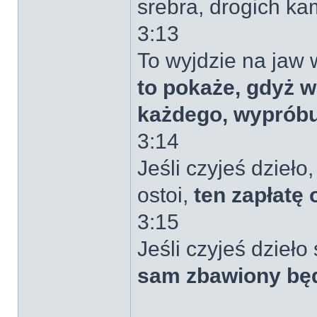
srebra, drogich ka
3:13
To wyjdzie na jaw 
to pokaże, gdyż w 
każdego, wypróbu
3:14
Jeśli czyjeś dzieł
ostoi,
ten zapłatę 
3:15
Jeśli czyjeś dzieło
sam zbawiony będz