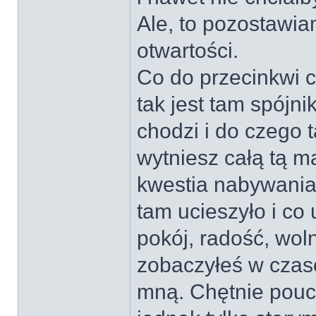
Ale, to pozostawia
otwartości.
Co do przecinkwi c
tak jest tam spójn
chodzi i do czego 
wytniesz całą tą m
kwestia nabywania
tam ucieszyło i co
pokój, radość, woln
zobaczyłeś w czaso
mną. Chętnie poucz