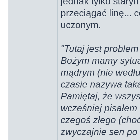
jednak tylko star
przeciągać linę... 
uczonym.
"Tutaj jest proble
Bożym mamy sytuac
mądrym (nie wedłu
czasie nazywa tak
Pamiętaj, że wszys
wcześniej pisałem 
czegoś złego (choć
zwyczajnie sen po 