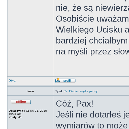
nie, że są niewier
Osobiście uważam,
Wielkiego Ucisku a
bardziej chciałbym
na myśli przez sł
Góra
berto
Tytuł:
Re: Głupie i mądre panny
Cóż, Pax!
Dołączył(a):
Cz sty 21, 2016
Jeśli nie dotarłeś
10:31 am
Posty:
41
wymiarów to może 