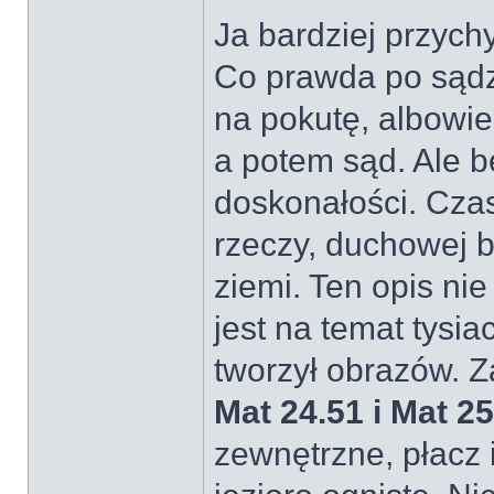
Ja bardziej przyc
Co prawda po sądz
na pokutę, albowi
a potem sąd. Ale b
doskonałości. Cza
rzeczy, duchowej bu
ziemi. Ten opis ni
jest na temat tysia
tworzył obrazów. Z
Mat 24.51 i Mat 25
zewnętrzne, płacz i