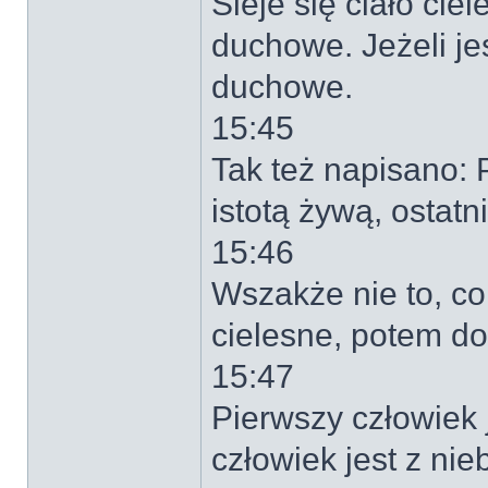
Sieje się ciało ci
duchowe. Jeżeli jest
duchowe.
15:45
Tak też napisano: 
istotą żywą, ostat
15:46
Wszakże nie to, co
cielesne, potem d
15:47
Pierwszy człowiek j
człowiek jest z nie