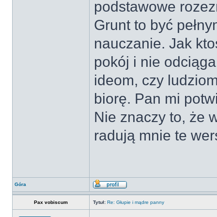
podstawowe rozezna
Grunt to być pełn
nauczanie. Jak kt
pokój i nie odciąg
ideom, czy ludziom
biorę. Pan mi potw
Nie znaczy to, że 
radują mnie te wer
Góra
Pax vobiscum
Tytuł:
Re: Głupie i mądre panny