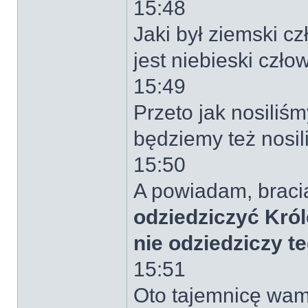
15:48
Jaki był ziemski cz
jest niebieski człow
15:49
Przeto jak nosiliś
będziemy też nosil
15:50
A powiadam, braci
odziedziczyć Król
nie odziedziczy t
15:51
Oto tajemnicę wam