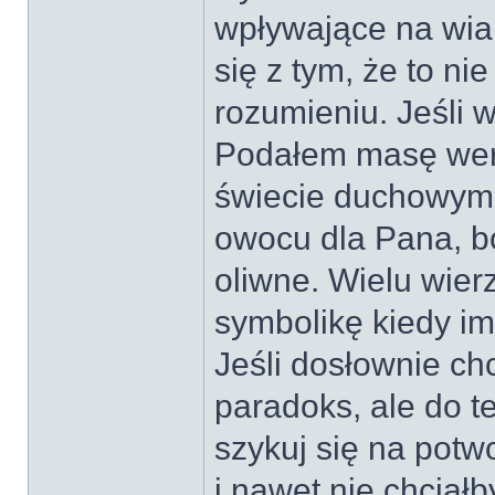
wpływające na wia
się z tym, że to n
rozumieniu. Jeśli w
Podałem masę wers
świecie duchowym. 
owocu dla Pana, bo
oliwne. Wielu wier
symbolikę kiedy i
Jeśli dosłownie ch
paradoks, ale do te
szykuj się na potw
i nawet nie chciał