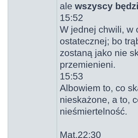
ale
wszyscy będz
15:52
W jednej chwili, w
ostatecznej; bo tr
zostaną jako nie s
przemienieni.
15:53
Albowiem to, co sk
nieskażone, a to, 
nieśmiertelność.
Mat.22:30