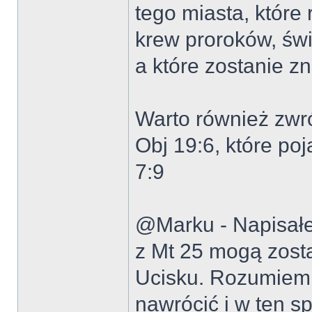
tego miasta, które
krew proroków, świ
a które zostanie z
Warto również zwr
Obj 19:6, które po
7:9
@Marku - Napisałeś
z Mt 25 mogą zost
Ucisku. Rozumiem,
nawrócić i w ten 