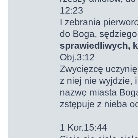
12:23
I zebrania pierworo
do Boga, sędziego 
sprawiedliwych, 
Obj.3:12
Zwycięzcę uczynię 
z niej nie wyjdzie,
nazwę miasta Bog
zstępuje z nieba o
1 Kor.15:44