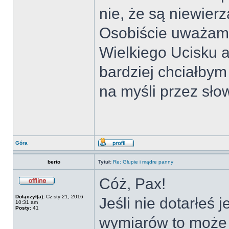
nie, że są niewier
Osobiście uważam,
Wielkiego Ucisku a
bardziej chciałbym
na myśli przez sł
Góra
berto
Tytuł:
Re: Głupie i mądre panny
Cóż, Pax!
Dołączył(a):
Cz sty 21, 2016
Jeśli nie dotarłeś
10:31 am
Posty:
41
wymiarów to może 