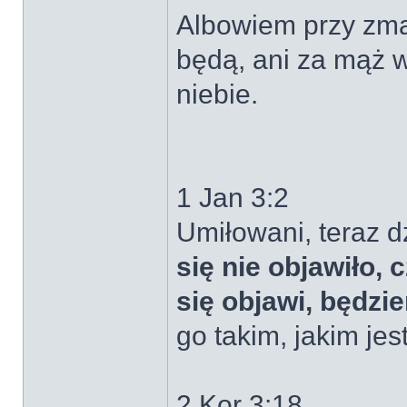
Albowiem przy zmar
będą, ani za mąż 
niebie.
1 Jan 3:2
Umiłowani, teraz d
się nie objawiło,
się objawi, będzi
go takim, jakim jest
2 Kor 3:18