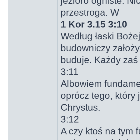
jezioro ogniste. N
przestroga. W
1 Kor 3.15 3:10
Według łaski Bożej
budowniczy założy
buduje. Każdy zaś 
3:11
Albowiem fundamen
oprócz tego, który 
Chrystus.
3:12
A czy ktoś na tym