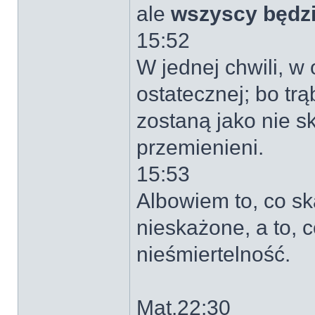
ale
wszyscy będz
15:52
W jednej chwili, w
ostatecznej; bo tr
zostaną jako nie s
przemienieni.
15:53
Albowiem to, co sk
nieskażone, a to, 
nieśmiertelność.
Mat.22:30