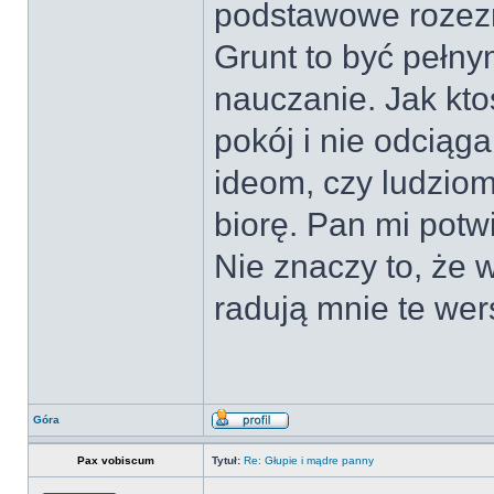
podstawowe rozezna
Grunt to być pełn
nauczanie. Jak kt
pokój i nie odciąg
ideom, czy ludziom
biorę. Pan mi potw
Nie znaczy to, że 
radują mnie te wer
Góra
Pax vobiscum
Tytuł:
Re: Głupie i mądre panny