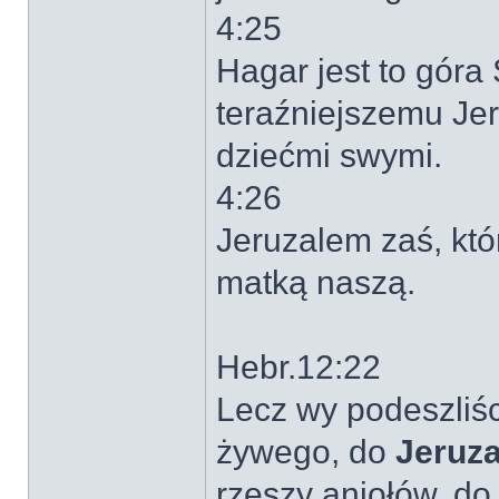
4:25
Hagar jest to góra
teraźniejszemu Jer
dziećmi swymi.
4:26
Jeruzalem zaś, któr
matką naszą.
Hebr.12:22
Lecz wy podeszliśc
żywego, do
Jeruza
rzeszy aniołów, d