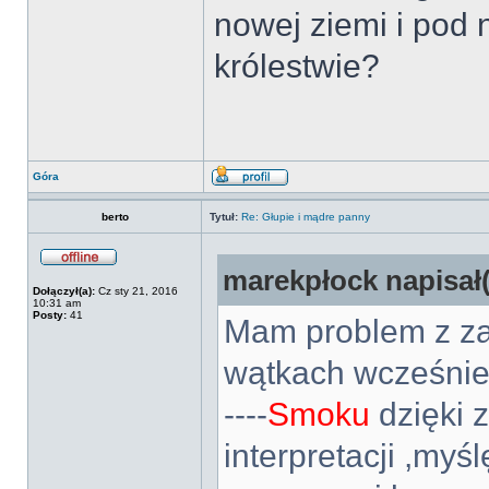
nowej ziemi i pod
królestwie?
Góra
berto
Tytuł:
Re: Głupie i mądre panny
marekpłock napisał(
Dołączył(a):
Cz sty 21, 2016
10:31 am
Posty:
41
Mam problem z za
wątkach wcześniej
----
Smoku
dzięki 
interpretacji ,myś