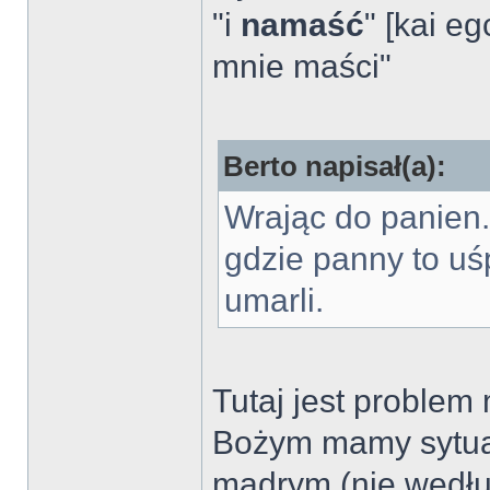
"i
namaść
" [kai e
mnie maści"
Berto napisał(a):
Wrając do panien.
gdzie panny to uś
umarli.
Tutaj jest proble
Bożym mamy sytuac
mądrym (nie wedłu