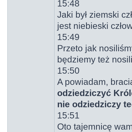
15:48
Jaki był ziemski cz
jest niebieski człow
15:49
Przeto jak nosiliś
będziemy też nosil
15:50
A powiadam, braci
odziedziczyć Król
nie odziedziczy t
15:51
Oto tajemnicę wam