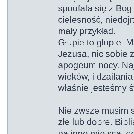
spoufala się z Bog
cielesność, niedoj
mały przykład.
Głupie to głupie. 
Jezusa, nic sobie z
apogeum nocy. Naj
wieków, i dzaiłania
właśnie jesteśmy 
Nie zwsze musim si
złe lub dobre. Bibl
na inne miejsca, gd