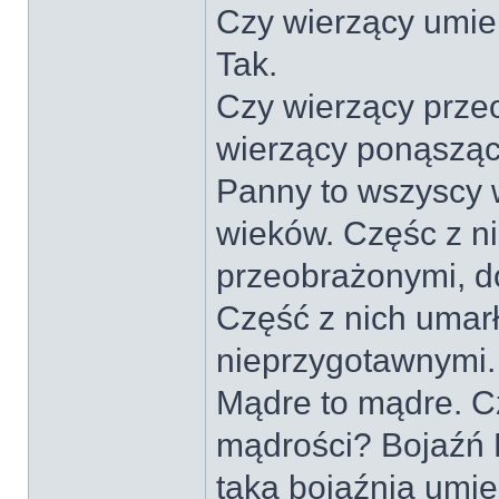
Czy wierzący umie
Tak.
Czy wierzący prze
wierzący ponąszący
Panny to wszyscy w
wieków. Częśc z ni
przeobrażonymi, d
Część z nich umar
nieprzygotawnymi.
Mądre to mądre. C
mądrości? Bojaźń P
taką bojaźnią umie