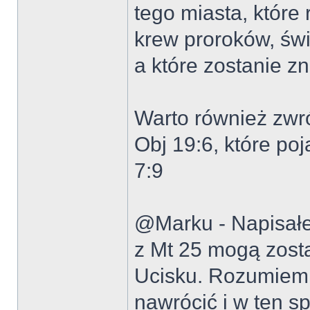
tego miasta, które
krew proroków, świ
a które zostanie z
Warto również zwr
Obj 19:6, które po
7:9
@Marku - Napisałeś
z Mt 25 mogą zost
Ucisku. Rozumiem,
nawrócić i w ten 