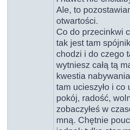
Ale, to pozostawia
otwartości.
Co do przecinkwi c
tak jest tam spójn
chodzi i do czego 
wytniesz całą tą m
kwestia nabywania
tam ucieszyło i co
pokój, radość, woln
zobaczyłeś w czaso
mną. Chętnie poucz