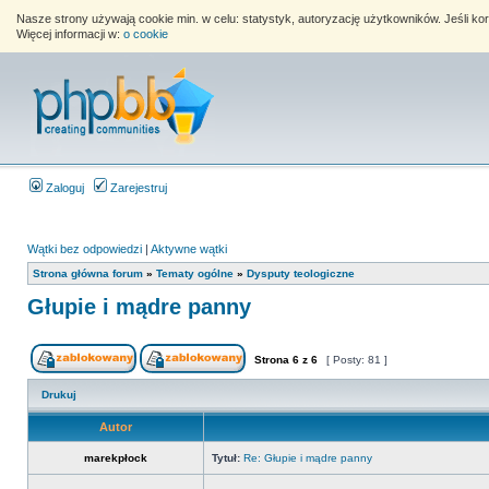
Nasze strony używają cookie min. w celu: statystyk, autoryzację użytkowników. Jeśli k
Więcej informacji w:
o cookie
Zaloguj
Zarejestruj
Wątki bez odpowiedzi
|
Aktywne wątki
Strona główna forum
»
Tematy ogólne
»
Dysputy teologiczne
Głupie i mądre panny
Strona
6
z
6
[ Posty: 81 ]
Drukuj
Autor
marekpłock
Tytuł:
Re: Głupie i mądre panny