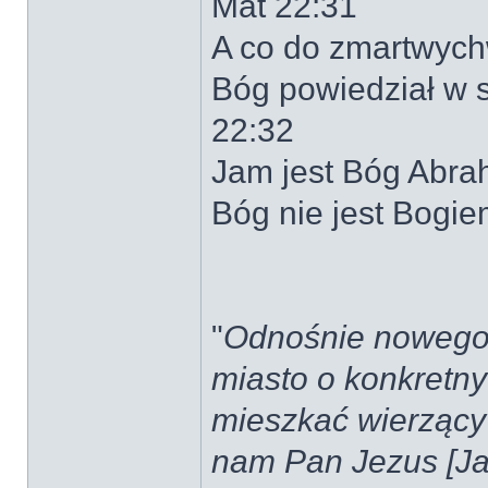
Mat 22:31
A co do zmartwychw
Bóg powiedział w 
22:32
Jam jest Bóg Abra
Bóg nie jest Bogie
"
Odnośnie nowego J
miasto o konkretn
mieszkać wierzący 
nam Pan Jezus [Ja