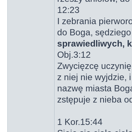
12:23
I zebrania pierworo
do Boga, sędziego 
sprawiedliwych, 
Obj.3:12
Zwycięzcę uczynię 
z niej nie wyjdzie,
nazwę miasta Bog
zstępuje z nieba o
1 Kor.15:44