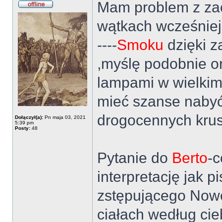
Mam problem z za
wątkach wcześniejs
----
Smoku
dzięki z
,myślę podobnie o
lampami w wielkim
mieć szanse nabyć 
drogocennych kru
Dołączył(a):
Pn maja 03, 2021
5:39 pm
Posty:
48
Pytanie do
Berto
-c
interpretację jak 
zstępującego Nowe
ciałach według cie