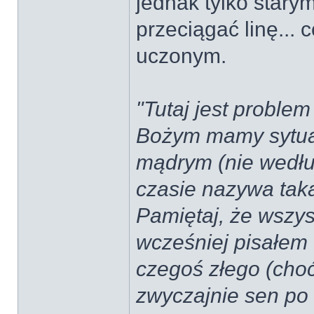
jednak tylko star
przeciągać linę... 
uczonym.
"Tutaj jest proble
Bożym mamy sytuac
mądrym (nie wedłu
czasie nazywa tak
Pamiętaj, że wszys
wcześniej pisałem 
czegoś złego (choć
zwyczajnie sen po 