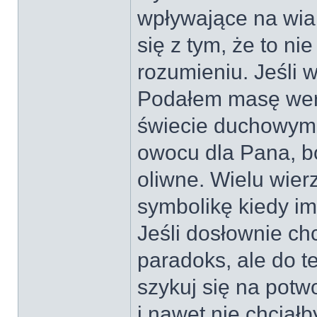
wpływające na wia
się z tym, że to n
rozumieniu. Jeśli w
Podałem masę wers
świecie duchowym. 
owocu dla Pana, bo
oliwne. Wielu wier
symbolikę kiedy i
Jeśli dosłownie ch
paradoks, ale do te
szykuj się na potw
i nawet nie chciał