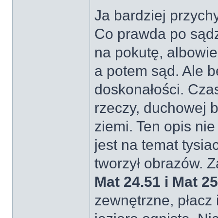
Ja bardziej przyc
Co prawda po sądz
na pokutę, albowi
a potem sąd. Ale b
doskonałości. Cza
rzeczy, duchowej bu
ziemi. Ten opis ni
jest na temat tysia
tworzył obrazów. Z
Mat 24.51 i Mat 25
zewnętrzne, płacz i