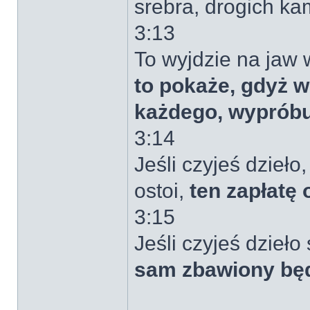
srebra, drogich ka
3:13
To wyjdzie na jaw 
to pokaże, gdyż w 
każdego, wypróbu
3:14
Jeśli czyjeś dzieł
ostoi,
ten zapłatę 
3:15
Jeśli czyjeś dzieło
sam zbawiony będz