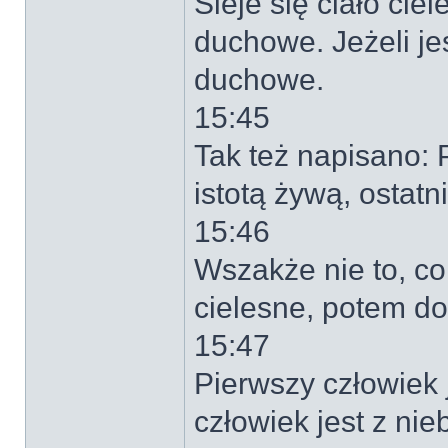
Sieje się ciało ci
duchowe. Jeżeli jest
duchowe.
15:45
Tak też napisano: 
istotą żywą, ostat
15:46
Wszakże nie to, co
cielesne, potem d
15:47
Pierwszy człowiek j
człowiek jest z nie